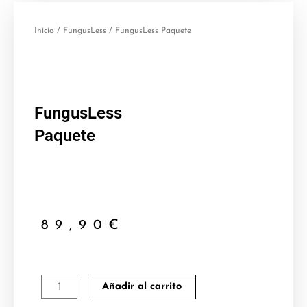
Inicio
/
FungusLess
/ FungusLess Paquete
FungusLess
Paquete
89,90
€
FungusLess
Añadir al carrito
Paquete