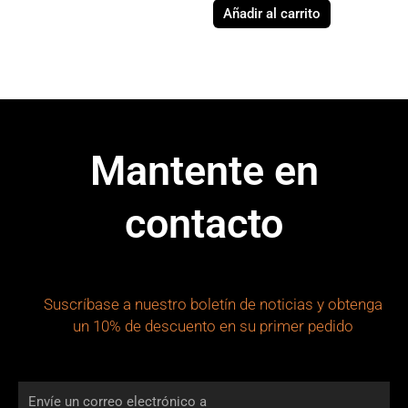
Añadir al carrito
Mantente en
contacto
Suscríbase a nuestro boletín de noticias y obtenga
un 10% de descuento en su primer pedido
Envíe